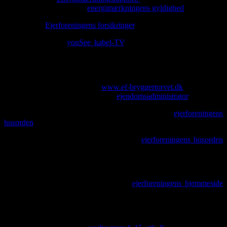
energimærket henvises til
energimærkningens gyldighed
.
Forsikring:
Ejerforeningens forsikringer
.
Fælles kabel-TV:
youSee kabel-TV
. Grundpakken er obligatorisk
og opkræves sammen med fællesudgifterne. Tillægspakker bestilles
individuelt hos youSee og opkræves af youSee. Bemærk. at youSee
aftalen er opsagt af ejerforeningen til udløb den 31. marts 2023.
Hjemmeside/email-adresse:
www.ef-bryggertorvet.dk
. Nye ejere
bedes sende deres email-adresse til
ejendomsadministrator
.
Husdyr:
Husdyr er tilladt, dog henvises til
ejerforeningens
husorden
, afsnittet om hunde.
Kemikalieaffaldsdepot:
Der henvises til
ejerforeningens husorden
og de offentlige myndigheders regulering.
Offentlige reguleringer:
Der henvises til offentlige myndigheder.
Kommende planer:
Der henvises til
ejerforeningens hjemmeside
og informationer fra bestyrelsen.
Pulterrum:
Hvert medlem har benyttelsesret til ét kælderrum, dog
deles 35 A-H om et kælderrum. Vedligeholdelsen af kælderrum