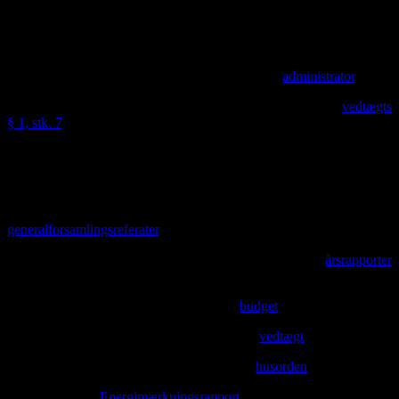
Ejerforeningen:
Ejerforeningen Bryggertorvet
Adresse:
Bryggertorvet 5-36, 3650 Ølstykke
Administrator:
Der henvises til ejerforeningens
administrator
.
Fordelingstal:
10.000,00, der henvises til ejerforeningens
vedtægts
§ 1, stk. 7
.
Antal terminer:
12
Betalingsdag:
1. hverdag.
Generalforsamlingsreferater:
Der henvises til ejerforeningens
generalforsamlingsreferater
.
Årsrapporter:
Der henvises til ejerforeningens
årsrapporter
(årsregnskaber).
Budget:
Der henvises til ejerforeningens
budget
.
Vedtægter:
Der henvises til ejerforeningens
vedtægt
.
Husorden:
Der henvises til ejerforeningens
husorden
.
Energimærke:
Energimærkningsrapport.
Hvad angår gyldighed af