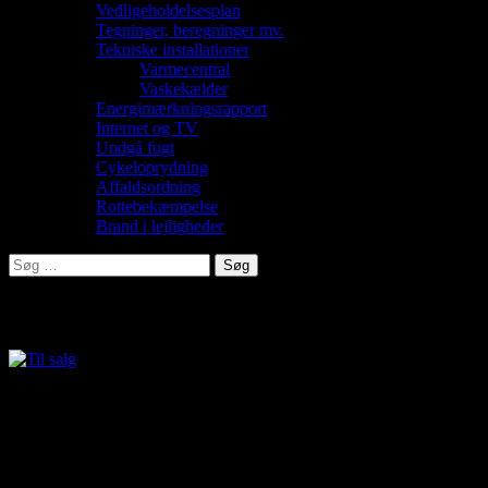
Vedligeholdelsesplan
Tegninger, beregninger mv.
Tekniske installationer
Varmecentral
Vaskekælder
Energimærkningsrapport
Internet og TV
Undgå fugt
Cykeloprydning
Affaldsordning
Rottebekæmpelse
Brand i lejligheder
Søg
efter:
Ejendomsmæglerredeg.
Matr.nr.:
4 en ejerlav Ølstykke by, Ølstykke
CVR-nr.:
18 36 97 96
Opførelsesår:
1986-88