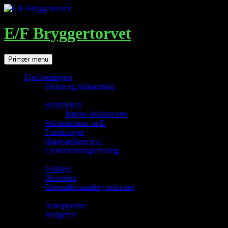
Hop
til
indhold
E/F Bryggertorvet
Søg
Primær menu
Ejerforeningen
Vision og målsætning
Ledelse og administration
Bestyrelsen
Interne dokumenter
Administrator m.fl.
Forsikringer
Håndværkere mv.
Ejendomsmæglerredeg.
Jura
Vedtægt
Husorden
Generalforsamlingsreferater
Økonomi
Årsrapporter
Budgetter
Teknik/bygning