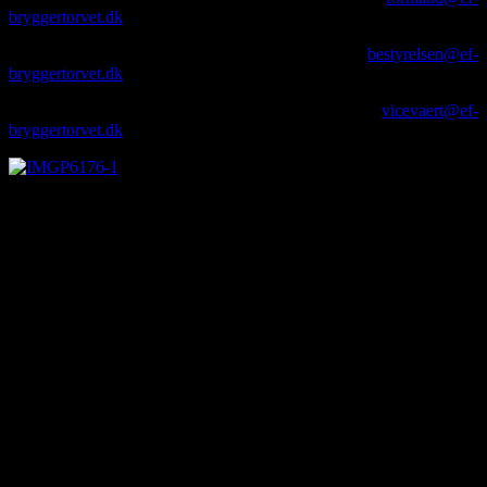
bryggertorvet.dk
og mobiltelefon 40 88 80 15.
Bestyrelsen:
Bestyrelsen kan kontaktes ved mail:
bestyrelsen@ef-
bryggertorvet.dk
Vicevært:
Viceværten kan kontaktes ved mail:
vicevaert@ef-
bryggertorvet.dk
E/F Bryggertorvet, 3650 Ølstykke
E/F Bryggertorvet blev bygget i 1986-88. Byg-ningen er en
treetages vinkel ejendom med 39 enheder på en 2.407 m2 stor
grund. Mange ejere har ejet og beboet deres ejerlejlighed i rigtig
mange år, men også unge ejere bor i ejerfore-ningen. Der er gode
indkøbsmuligheder 100 meter fra foreningen. E/F Bryggertorvet er
beliggende 30 km og 30 minutter fra Rådhuspladsen i København.
Ølstykke-Stenløse er Danmarks 31. største by med ca. 21.500
indbyggere og beliggende i Egedal Kommune. Ølstykke er historisk
kendt for hesteopdræt og stutteri. En af Ølstykkes vartegn er den
gamle Skenkelsø Mølle fra 1891, som er indrettet som