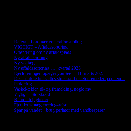
kulturhistorisk museum. I Ølstykke er der S-tog til København,
bibliotek, fritidshus, sportshal med håndbold, fodbold, badminton,
tennis, basketball, volleyball og bordtennis, samen svømmehal med
25 meter bassin, lege- og babybassin, sauna og kondirum.
Nyheder
Referat af ordinær generalforsamling
VIGTIGT – Affaldssortering
Orientering om ny affaldsplads
Ny affaldsordning
Ny vedtægt
Ny affaldssortering i 1. kvartal 2023
Ejerforeningen opsiger youSee til 31. marts 2023
Der må ikke hensættes storskrald i kælderen eller på plænen
Parkering
Vaskekælder, til- og framelding, nøgle mv
Vigtigt – Storskrald
Brand i lejligheder
Ejendomsmæglerredegørelse
Spar på vandet – brug perlator med vandbesparer
Bryggertorvet, 3650 Ølstykke